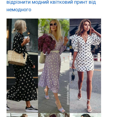
відрізнити модний квітковий принт від
немодного