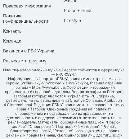
Жизнь
Правовая информация
Развлечения
Политика
Lifestyle
конфиденциальности
Контакты
Команда
Вакансии в РБК-Украина
Разместить рекламу
Идентификатор онлайн-медиа в Реестре субъектов в сфере медиа
— R40-05347
Информационный портал «РБК-Украина» имеет трехязычную
версию (украинскую, русскую и английскую), главная страница
портала –
https://www.rbc.ua
. Фотографии, изображения
принадлежат их правообладателям. Все фотографии на Портале,
авторами которых являются журналисты РБК-Украина,
размещены на условиях лицензии Creative Commons Attribution
4.0 International. Редакция РБК-Украина может не разделять точку
зрения авторов. Оценочные суждения не подлежат
опровержению и подтверждению их правдивости. За
достоверность и содержание рекламы ответственность несет
рекламодатель. Материалы, обозначенные плашкой: "Пресс-
релизы", "Спецпроект", "Партнерский материал", "Promo",
"Благотворительность", "Резонанс" размещаются на правах
рекламы и предназначены, как правило, для лиц, достигших 21-