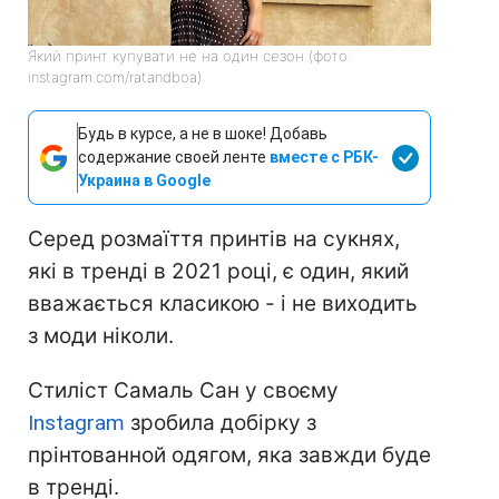
Який принт купувати не на один сезон (фото:
instagram.com/ratandboa)
Будь в курсе, а не в шоке! Добавь
содержание своей ленте
вместе с РБК-
Украина в Google
Серед розмаїття принтів на сукнях,
які в тренді в 2021 році, є один, який
вважається класикою - і не виходить
з моди ніколи.
Стиліст Самаль Сан у своєму
Instagram
зробила добірку з
прінтованной одягом, яка завжди буде
в тренді.