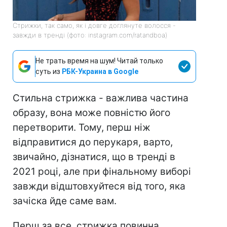
Стрижки, так само, як і довге доглянуте волосся -
завжди в тренді (фото: instagram.com/ratandboa)
Не трать время на шум! Читай только
суть из
РБК-Украина в Google
Стильна стрижка - важлива частина
образу, вона може повністю його
перетворити. Тому, перш ніж
відправитися до перукаря, варто,
звичайно, дізнатися, що в тренді в
2021 році, але при фінальному виборі
завжди відштовхуйтеся від того, яка
зачіска йде саме вам.
Перш за все, стрижка повинна