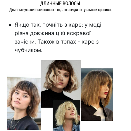
Якщо так, почніть з
каре:
у моді
різна довжина цієї яскравої
зачіски. Також в топах - каре з
чубчиком.